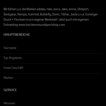
Wir führen u.a. die Marken adidas, nike, asics, Jako, erima, Uhlsport,
Derbystar, Kempa, hummel, Butterfly, Donic, Tibhar, Joola u.v.a. Günstiger
Druck + Flockservice in eigener Werkstatt ! Jetzt auch mit eigenem
Onlineshop www.tischtennisundsportshop.com
HAUPTBEREICHE
Startseite
Top-Angebote
Unser Geschäft
Marken
SERVICE
Aktionen